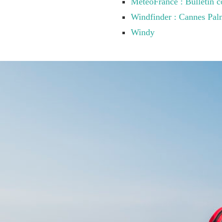
MétéoFrance : Bulletin c
Windfinder : Cannes Pa
Windy