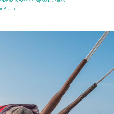
ôtier de la zone St Raphaël-Menton
lm Beach