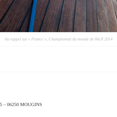
Au rappel sur « France », Championnat du monde de 8mJI 2014
la 65 – 06250 MOUGINS